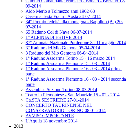
Cambio Comandante Primiceri / Bonato - Bolzano 12-
09-2014
Aldo Merlo a Tolmezzo anni 1962-63
Caserma Testa Fochi - Aosta 24-07-2014
34° Premio fedeltà alla montagna - Bagolino (Bs) 20-
07-2014
65 Raduno Col di Nava 06-07-2014
1° ALPINIADI ESTIVE 2014
87° Adunata Nazionale Pordenone 8 - 11 maggio 2014
3° Raduno del Mio Gemona 05-04-2014
3 Raduno del Mio Gemona 06-04-2014
1° Raduno Assoarma Torino 15 - 16 marzo 2014
1° Raduno Assoarma Piemonte 15 - 03 - 2014
1° Raduno Assoarma Piemonte 16 - 03 - 2014 prima
parte
1° Raduno Assoarma Piemonte 16 - 03 - 2014 seconda
parte
Assemblea Sezione Torino 08-03-2014
Teatro in Piemontese - San Maurizio 15 - 02 - 2014
Ca.STA SESTRIERE 27-01-2014
CONCERTO TAURINENSE NEL
CONSERVATORIO TORINO 08 01 2014
AVVISO IMPORTANTE
L'Aquila 18 novembre 2014
2013