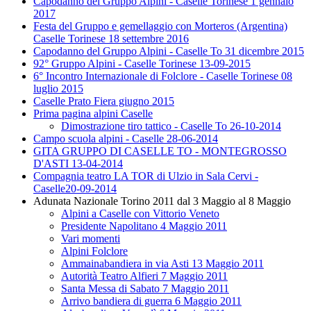
Capodanno del Gruppo Alpini - Caselle Torinese 1 gennaio
2017
Festa del Gruppo e gemellaggio con Morteros (Argentina)
Caselle Torinese 18 settembre 2016
Capodanno del Gruppo Alpini - Caselle To 31 dicembre 2015
92° Gruppo Alpini - Caselle Torinese 13-09-2015
6° Incontro Internazionale di Folclore - Caselle Torinese 08
luglio 2015
Caselle Prato Fiera giugno 2015
Prima pagina alpini Caselle
Dimostrazione tiro tattico - Caselle To 26-10-2014
Campo scuola alpini - Caselle 28-06-2014
GITA GRUPPO DI CASELLE TO - MONTEGROSSO
D'ASTI 13-04-2014
Compagnia teatro LA TOR di Ulzio in Sala Cervi -
Caselle20-09-2014
Adunata Nazionale Torino 2011 dal 3 Maggio al 8 Maggio
Alpini a Caselle con Vittorio Veneto
Presidente Napolitano 4 Maggio 2011
Vari momenti
Alpini Folclore
Ammainabandiera in via Asti 13 Maggio 2011
Autorità Teatro Alfieri 7 Maggio 2011
Santa Messa di Sabato 7 Maggio 2011
Arrivo bandiera di guerra 6 Maggio 2011