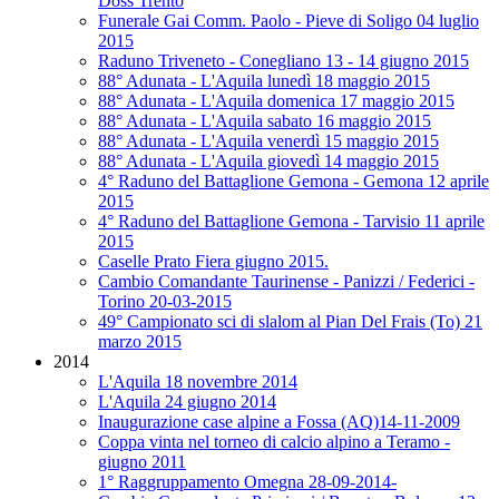
Doss Trento
Funerale Gai Comm. Paolo - Pieve di Soligo 04 luglio
2015
Raduno Triveneto - Conegliano 13 - 14 giugno 2015
88° Adunata - L'Aquila lunedì 18 maggio 2015
88° Adunata - L'Aquila domenica 17 maggio 2015
88° Adunata - L'Aquila sabato 16 maggio 2015
88° Adunata - L'Aquila venerdì 15 maggio 2015
88° Adunata - L'Aquila giovedì 14 maggio 2015
4° Raduno del Battaglione Gemona - Gemona 12 aprile
2015
4° Raduno del Battaglione Gemona - Tarvisio 11 aprile
2015
Caselle Prato Fiera giugno 2015.
Cambio Comandante Taurinense - Panizzi / Federici -
Torino 20-03-2015
49° Campionato sci di slalom al Pian Del Frais (To) 21
marzo 2015
2014
L'Aquila 18 novembre 2014
L'Aquila 24 giugno 2014
Inaugurazione case alpine a Fossa (AQ)14-11-2009
Coppa vinta nel torneo di calcio alpino a Teramo -
giugno 2011
1° Raggruppamento Omegna 28-09-2014-