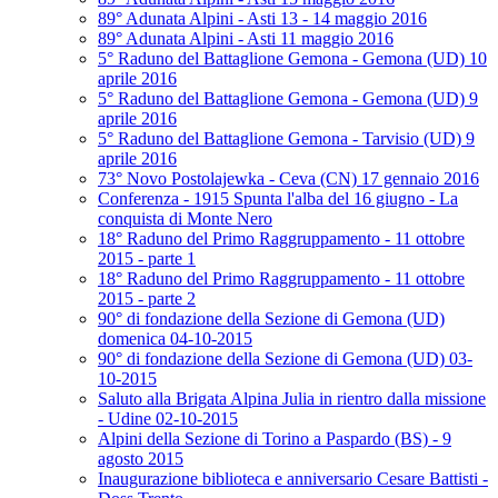
89° Adunata Alpini - Asti 13 - 14 maggio 2016
89° Adunata Alpini - Asti 11 maggio 2016
5° Raduno del Battaglione Gemona - Gemona (UD) 10
aprile 2016
5° Raduno del Battaglione Gemona - Gemona (UD) 9
aprile 2016
5° Raduno del Battaglione Gemona - Tarvisio (UD) 9
aprile 2016
73° Novo Postolajewka - Ceva (CN) 17 gennaio 2016
Conferenza - 1915 Spunta l'alba del 16 giugno - La
conquista di Monte Nero
18° Raduno del Primo Raggruppamento - 11 ottobre
2015 - parte 1
18° Raduno del Primo Raggruppamento - 11 ottobre
2015 - parte 2
90° di fondazione della Sezione di Gemona (UD)
domenica 04-10-2015
90° di fondazione della Sezione di Gemona (UD) 03-
10-2015
Saluto alla Brigata Alpina Julia in rientro dalla missione
- Udine 02-10-2015
Alpini della Sezione di Torino a Paspardo (BS) - 9
agosto 2015
Inaugurazione biblioteca e anniversario Cesare Battisti -