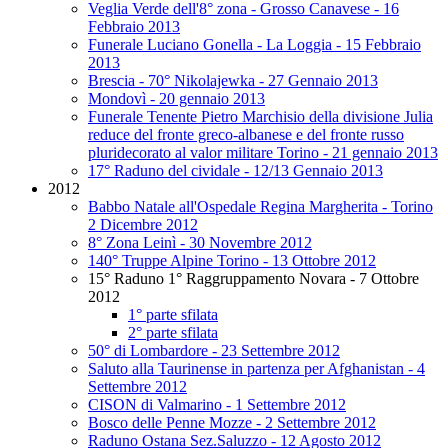
Veglia Verde dell'8° zona - Grosso Canavese - 16
Febbraio 2013
Funerale Luciano Gonella - La Loggia - 15 Febbraio
2013
Brescia - 70° Nikolajewka - 27 Gennaio 2013
Mondovì - 20 gennaio 2013
Funerale Tenente Pietro Marchisio della divisione Julia
reduce del fronte greco-albanese e del fronte russo
pluridecorato al valor militare Torino - 21 gennaio 2013
17° Raduno del cividale - 12/13 Gennaio 2013
2012
Babbo Natale all'Ospedale Regina Margherita - Torino
2 Dicembre 2012
8° Zona Leinì - 30 Novembre 2012
140° Truppe Alpine Torino - 13 Ottobre 2012
15° Raduno 1° Raggruppamento Novara - 7 Ottobre
2012
1° parte sfilata
2° parte sfilata
50° di Lombardore - 23 Settembre 2012
Saluto alla Taurinense in partenza per Afghanistan - 4
Settembre 2012
CISON di Valmarino - 1 Settembre 2012
Bosco delle Penne Mozze - 2 Settembre 2012
Raduno Ostana Sez.Saluzzo - 12 Agosto 2012