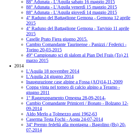
88° Adunata - L'Aquila sabato 16 maggio 2015
88° Adunata - L'Aquila venerdì 15 maggio 2015
88° Adunata - L'Aquila giovedì 14 maggio 2015
4° Raduno del Battaglione Gemona - Gemona 12 aprile
2015
4° Raduno del Battaglione Gemona - Tarvisio 11 aprile
2015
Caselle Prato Fiera giugno 2015.
Cambio Comandante Taurinense - Panizzi / Federici -
Torino 20-03-2015
49° Campionato sci di slalom al Pian Del Frais (To) 21
marzo 2015
2014
L'Aquila 18 novembre 2014
L'Aquila 24 giugno 2014
Inaugurazione case alpine a Fossa (AQ)14-11-2009
Coppa vinta nel torneo di calcio alpino a Teramo -
giugno 2011
1° Raggruppamento Omegna 28-09-2014-
Cambio Comandante Primiceri / Bonato - Bolzano 12-
09-2014
Aldo Merlo a Tolmezzo anni 1962-63
Caserma Testa Fochi - Aosta 24-07-2014
34° Premio fedeltà alla montagna - Bagolino (Bs) 20-
07-2014