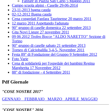
Fanfare in Piazza San Carlo 5 Maggio 2011
Campo scuola alpini - Caselle 29-06-2014
23-11-2013 bagna cauda
02-12-2012 Bagna cauda
Cena congedati Fanfara Taurinense 20 marzo 2011
12 marzo 2011 Aspettando l'adunata
90° gruppo di caselle domenica 22 settembre 2013
Gita Novi Ligure 27 novembre 2011
09 06 2012 Trofeo Bocce "ALDO NARETTO" Sezione di
Torino
90° gruppo di caselle sabato 21 settembre 2013
Torneo di Calciobalilla 3-4-5- Novembre 2011
Festa 89° di Fondazione del Gruppo 9 Settembre 2012
Foto Varie
Cena di solidarietà per l'ospedale dei bambini Regina
Margherita 17 Novembre 2012
88° di fondazione - 4 Settembre 2011
Pdf Giornale
"COSE NOSTRE 2017"
GENNAIO
FEBBRAIO
MARZO
APRILE
MAGGIO
"COSE NOSTRE" 2016