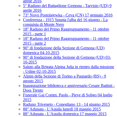
aprile 2016
5° Raduno del Battaglione Gemona - Tarvisio (UD) 9
aprile 2016
73° Novo Postolajewka - Ceva (CN) 17 gennaio 2016
Conferenza - 1915 Spunta l'alba del 16 giugno - La
conquista di Monte Nero
18° Raduno del Primo Raggruppamento - 11 ottobre
2015 - parte 1
18° Raduno del Primo Raggruppamento - 11 ottobre
2015 - parte 2
90° di fondazione della Sezione di Gemona (UD)
domenica 04-10-2015
90° di fondazione della Sezione di Gemona (UD) 03-
10-2015
Saluto alla Brigata Alpina Julia in rientro dalla missione
- Udine 02-10-2015
Alpini della Sezione di Torino a Paspardo (BS) - 9
agosto 2015
Inaugurazione biblioteca e anniversario Cesare Battisti -
Doss Trento
Funerale Gai Comm. Paolo - Pieve di Soligo 04 luglio
2015
Raduno Triveneto - Conegliano 13 - 14 giugno 2015
88° Adunata - L'Aquila lunedì 18 maggio 2015
88° Adunata - L'Aquila domenica 17 maggio 2015