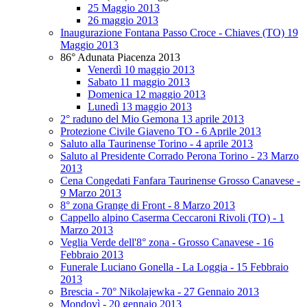
25 Maggio 2013
26 maggio 2013
Inaugurazione Fontana Passo Croce - Chiaves (TO) 19
Maggio 2013
86° Adunata Piacenza 2013
Venerdì 10 maggio 2013
Sabato 11 maggio 2013
Domenica 12 maggio 2013
Lunedì 13 maggio 2013
2° raduno del Mio Gemona 13 aprile 2013
Protezione Civile Giaveno TO - 6 Aprile 2013
Saluto alla Taurinense Torino - 4 aprile 2013
Saluto al Presidente Corrado Perona Torino - 23 Marzo
2013
Cena Congedati Fanfara Taurinense Grosso Canavese -
9 Marzo 2013
8° zona Grange di Front - 8 Marzo 2013
Cappello alpino Caserma Ceccaroni Rivoli (TO) - 1
Marzo 2013
Veglia Verde dell'8° zona - Grosso Canavese - 16
Febbraio 2013
Funerale Luciano Gonella - La Loggia - 15 Febbraio
2013
Brescia - 70° Nikolajewka - 27 Gennaio 2013
Mondovì - 20 gennaio 2013