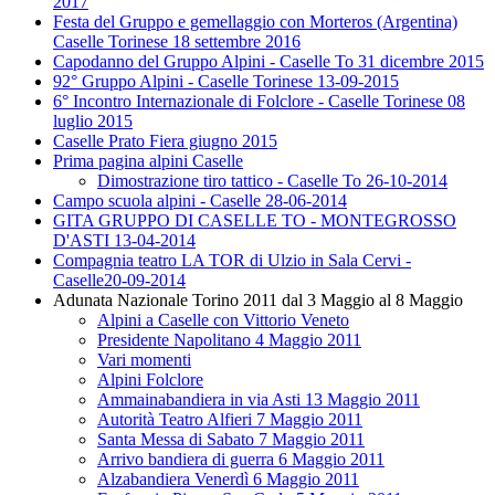
2017
Festa del Gruppo e gemellaggio con Morteros (Argentina)
Caselle Torinese 18 settembre 2016
Capodanno del Gruppo Alpini - Caselle To 31 dicembre 2015
92° Gruppo Alpini - Caselle Torinese 13-09-2015
6° Incontro Internazionale di Folclore - Caselle Torinese 08
luglio 2015
Caselle Prato Fiera giugno 2015
Prima pagina alpini Caselle
Dimostrazione tiro tattico - Caselle To 26-10-2014
Campo scuola alpini - Caselle 28-06-2014
GITA GRUPPO DI CASELLE TO - MONTEGROSSO
D'ASTI 13-04-2014
Compagnia teatro LA TOR di Ulzio in Sala Cervi -
Caselle20-09-2014
Adunata Nazionale Torino 2011 dal 3 Maggio al 8 Maggio
Alpini a Caselle con Vittorio Veneto
Presidente Napolitano 4 Maggio 2011
Vari momenti
Alpini Folclore
Ammainabandiera in via Asti 13 Maggio 2011
Autorità Teatro Alfieri 7 Maggio 2011
Santa Messa di Sabato 7 Maggio 2011
Arrivo bandiera di guerra 6 Maggio 2011
Alzabandiera Venerdì 6 Maggio 2011