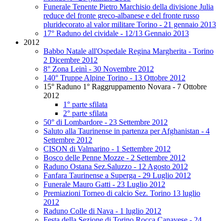
Funerale Tenente Pietro Marchisio della divisione Julia
reduce del fronte greco-albanese e del fronte russo
pluridecorato al valor militare Torino - 21 gennaio 2013
17° Raduno del cividale - 12/13 Gennaio 2013
2012
Babbo Natale all'Ospedale Regina Margherita - Torino
2 Dicembre 2012
8° Zona Leinì - 30 Novembre 2012
140° Truppe Alpine Torino - 13 Ottobre 2012
15° Raduno 1° Raggruppamento Novara - 7 Ottobre
2012
1° parte sfilata
2° parte sfilata
50° di Lombardore - 23 Settembre 2012
Saluto alla Taurinense in partenza per Afghanistan - 4
Settembre 2012
CISON di Valmarino - 1 Settembre 2012
Bosco delle Penne Mozze - 2 Settembre 2012
Raduno Ostana Sez.Saluzzo - 12 Agosto 2012
Fanfara Taurinense a Superga - 29 Luglio 2012
Funerale Mauro Gatti - 23 Luglio 2012
Premiazioni Torneo di calcio Sez. Torino 13 luglio
2012
Raduno Colle di Nava - 1 luglio 2012
Festa della Sezione di Torino Rocca Canavese - 24