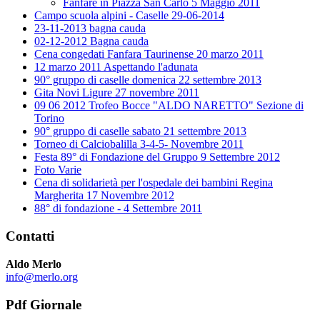
Fanfare in Piazza San Carlo 5 Maggio 2011
Campo scuola alpini - Caselle 29-06-2014
23-11-2013 bagna cauda
02-12-2012 Bagna cauda
Cena congedati Fanfara Taurinense 20 marzo 2011
12 marzo 2011 Aspettando l'adunata
90° gruppo di caselle domenica 22 settembre 2013
Gita Novi Ligure 27 novembre 2011
09 06 2012 Trofeo Bocce "ALDO NARETTO" Sezione di
Torino
90° gruppo di caselle sabato 21 settembre 2013
Torneo di Calciobalilla 3-4-5- Novembre 2011
Festa 89° di Fondazione del Gruppo 9 Settembre 2012
Foto Varie
Cena di solidarietà per l'ospedale dei bambini Regina
Margherita 17 Novembre 2012
88° di fondazione - 4 Settembre 2011
Contatti
Aldo Merlo
info@merlo.org
Pdf Giornale