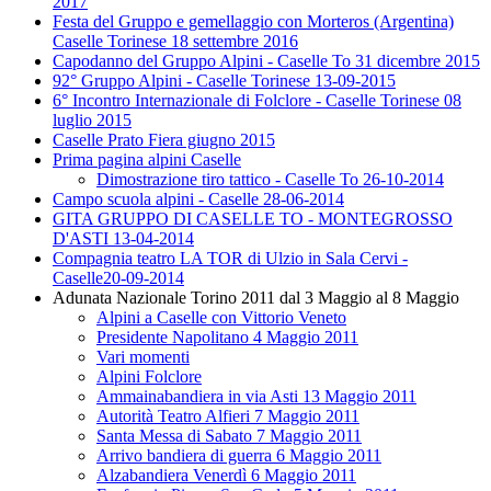
2017
Festa del Gruppo e gemellaggio con Morteros (Argentina)
Caselle Torinese 18 settembre 2016
Capodanno del Gruppo Alpini - Caselle To 31 dicembre 2015
92° Gruppo Alpini - Caselle Torinese 13-09-2015
6° Incontro Internazionale di Folclore - Caselle Torinese 08
luglio 2015
Caselle Prato Fiera giugno 2015
Prima pagina alpini Caselle
Dimostrazione tiro tattico - Caselle To 26-10-2014
Campo scuola alpini - Caselle 28-06-2014
GITA GRUPPO DI CASELLE TO - MONTEGROSSO
D'ASTI 13-04-2014
Compagnia teatro LA TOR di Ulzio in Sala Cervi -
Caselle20-09-2014
Adunata Nazionale Torino 2011 dal 3 Maggio al 8 Maggio
Alpini a Caselle con Vittorio Veneto
Presidente Napolitano 4 Maggio 2011
Vari momenti
Alpini Folclore
Ammainabandiera in via Asti 13 Maggio 2011
Autorità Teatro Alfieri 7 Maggio 2011
Santa Messa di Sabato 7 Maggio 2011
Arrivo bandiera di guerra 6 Maggio 2011
Alzabandiera Venerdì 6 Maggio 2011