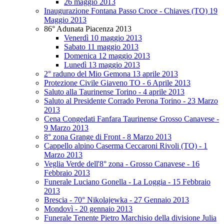
26 maggio 2013
Inaugurazione Fontana Passo Croce - Chiaves (TO) 19
Maggio 2013
86° Adunata Piacenza 2013
Venerdì 10 maggio 2013
Sabato 11 maggio 2013
Domenica 12 maggio 2013
Lunedì 13 maggio 2013
2° raduno del Mio Gemona 13 aprile 2013
Protezione Civile Giaveno TO - 6 Aprile 2013
Saluto alla Taurinense Torino - 4 aprile 2013
Saluto al Presidente Corrado Perona Torino - 23 Marzo
2013
Cena Congedati Fanfara Taurinense Grosso Canavese -
9 Marzo 2013
8° zona Grange di Front - 8 Marzo 2013
Cappello alpino Caserma Ceccaroni Rivoli (TO) - 1
Marzo 2013
Veglia Verde dell'8° zona - Grosso Canavese - 16
Febbraio 2013
Funerale Luciano Gonella - La Loggia - 15 Febbraio
2013
Brescia - 70° Nikolajewka - 27 Gennaio 2013
Mondovì - 20 gennaio 2013
Funerale Tenente Pietro Marchisio della divisione Julia