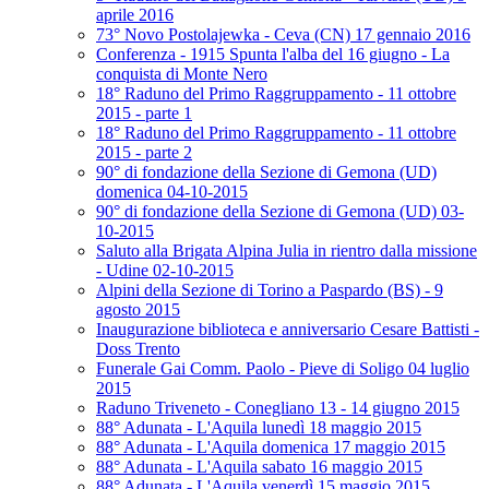
aprile 2016
73° Novo Postolajewka - Ceva (CN) 17 gennaio 2016
Conferenza - 1915 Spunta l'alba del 16 giugno - La
conquista di Monte Nero
18° Raduno del Primo Raggruppamento - 11 ottobre
2015 - parte 1
18° Raduno del Primo Raggruppamento - 11 ottobre
2015 - parte 2
90° di fondazione della Sezione di Gemona (UD)
domenica 04-10-2015
90° di fondazione della Sezione di Gemona (UD) 03-
10-2015
Saluto alla Brigata Alpina Julia in rientro dalla missione
- Udine 02-10-2015
Alpini della Sezione di Torino a Paspardo (BS) - 9
agosto 2015
Inaugurazione biblioteca e anniversario Cesare Battisti -
Doss Trento
Funerale Gai Comm. Paolo - Pieve di Soligo 04 luglio
2015
Raduno Triveneto - Conegliano 13 - 14 giugno 2015
88° Adunata - L'Aquila lunedì 18 maggio 2015
88° Adunata - L'Aquila domenica 17 maggio 2015
88° Adunata - L'Aquila sabato 16 maggio 2015
88° Adunata - L'Aquila venerdì 15 maggio 2015