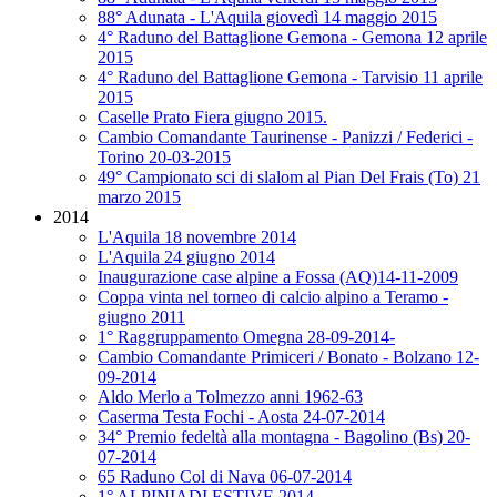
88° Adunata - L'Aquila giovedì 14 maggio 2015
4° Raduno del Battaglione Gemona - Gemona 12 aprile
2015
4° Raduno del Battaglione Gemona - Tarvisio 11 aprile
2015
Caselle Prato Fiera giugno 2015.
Cambio Comandante Taurinense - Panizzi / Federici -
Torino 20-03-2015
49° Campionato sci di slalom al Pian Del Frais (To) 21
marzo 2015
2014
L'Aquila 18 novembre 2014
L'Aquila 24 giugno 2014
Inaugurazione case alpine a Fossa (AQ)14-11-2009
Coppa vinta nel torneo di calcio alpino a Teramo -
giugno 2011
1° Raggruppamento Omegna 28-09-2014-
Cambio Comandante Primiceri / Bonato - Bolzano 12-
09-2014
Aldo Merlo a Tolmezzo anni 1962-63
Caserma Testa Fochi - Aosta 24-07-2014
34° Premio fedeltà alla montagna - Bagolino (Bs) 20-
07-2014
65 Raduno Col di Nava 06-07-2014
1° ALPINIADI ESTIVE 2014