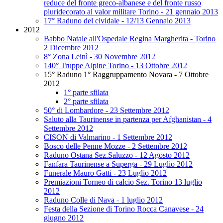
reduce del fronte greco-albanese e del fronte russo
pluridecorato al valor militare Torino - 21 gennaio 2013
17° Raduno del cividale - 12/13 Gennaio 2013
2012
Babbo Natale all'Ospedale Regina Margherita - Torino
2 Dicembre 2012
8° Zona Leinì - 30 Novembre 2012
140° Truppe Alpine Torino - 13 Ottobre 2012
15° Raduno 1° Raggruppamento Novara - 7 Ottobre
2012
1° parte sfilata
2° parte sfilata
50° di Lombardore - 23 Settembre 2012
Saluto alla Taurinense in partenza per Afghanistan - 4
Settembre 2012
CISON di Valmarino - 1 Settembre 2012
Bosco delle Penne Mozze - 2 Settembre 2012
Raduno Ostana Sez.Saluzzo - 12 Agosto 2012
Fanfara Taurinense a Superga - 29 Luglio 2012
Funerale Mauro Gatti - 23 Luglio 2012
Premiazioni Torneo di calcio Sez. Torino 13 luglio
2012
Raduno Colle di Nava - 1 luglio 2012
Festa della Sezione di Torino Rocca Canavese - 24
giugno 2012