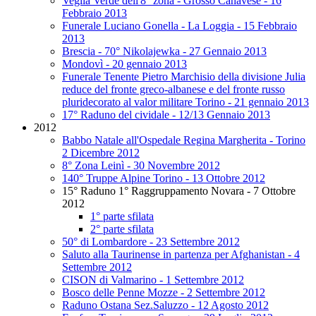
Veglia Verde dell'8° zona - Grosso Canavese - 16
Febbraio 2013
Funerale Luciano Gonella - La Loggia - 15 Febbraio
2013
Brescia - 70° Nikolajewka - 27 Gennaio 2013
Mondovì - 20 gennaio 2013
Funerale Tenente Pietro Marchisio della divisione Julia
reduce del fronte greco-albanese e del fronte russo
pluridecorato al valor militare Torino - 21 gennaio 2013
17° Raduno del cividale - 12/13 Gennaio 2013
2012
Babbo Natale all'Ospedale Regina Margherita - Torino
2 Dicembre 2012
8° Zona Leinì - 30 Novembre 2012
140° Truppe Alpine Torino - 13 Ottobre 2012
15° Raduno 1° Raggruppamento Novara - 7 Ottobre
2012
1° parte sfilata
2° parte sfilata
50° di Lombardore - 23 Settembre 2012
Saluto alla Taurinense in partenza per Afghanistan - 4
Settembre 2012
CISON di Valmarino - 1 Settembre 2012
Bosco delle Penne Mozze - 2 Settembre 2012
Raduno Ostana Sez.Saluzzo - 12 Agosto 2012