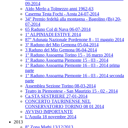
09-2014
Aldo Merlo a Tolmezzo anni 1962-63
Caserma Testa Fochi - Aosta 24-07-2014
34° Premio fedeltà alla montagna - Bagolino (Bs) 20-
07-2014
65 Raduno Col di Nava 06-07-2014
1° ALPINIADI ESTIVE 2014
87° Adunata Nazionale Pordenone 8 - 11 maggio 2014
3° Raduno del Mio Gemona 05-04-2014
3 Raduno del Mio Gemona 06-04-2014
1° Raduno Assoarma Torino 15 - 16 marzo 2014
1° Raduno Assoarma Piemonte 15 - 03 - 2014
1° Raduno Assoarma Piemonte 16 - 03 - 2014 prima
parte
1° Raduno Assoarma Piemonte 16 - 03 - 2014 seconda
parte
Assemblea Sezione Torino 08-03-2014
Teatro in Piemontese - San Maurizio 15 - 02 - 2014
Ca.STA SESTRIERE 27-01-2014
CONCERTO TAURINENSE NEL
CONSERVATORIO TORINO 08 01 2014
AVVISO IMPORTANTE
L'Aquila 18 novembre 2014
2013
8° Zona Mathi 13/12/2013