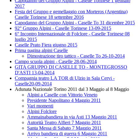
Capodanno del Gruppo Alpini - Caselle Torinese 1 gennaio
2017
Festa del Gruppo e gemellaggio con Morteros (Argentina)
Caselle Torinese 18 settembre 2016
Capodanno del Gruppo Alpini - Caselle To 31 dicembre 2015
92° Gruppo Alpini - Caselle Torinese 13-09-2015
6° Incontro Internazionale di Folclore - Caselle Torinese 08
luglio 2015
Caselle Prato Fiera giugno 2015
Prima pagina alpini Caselle
Dimostrazione tiro tattico - Caselle To 26-10-2014
Campo scuola alpini - Caselle 28-06-2014
GITA GRUPPO DI CASELLE TO - MONTEGROSSO
D'ASTI 13-04-2014
Compagnia teatro LA TOR di Ulzio in Sala Cervi -
Caselle20-09-2014
Adunata Nazionale Torino 2011 dal 3 Maggio al 8 Maggio
Alpini a Caselle con Vittorio Veneto
Presidente Napolitano 4 Maggio 2011
Vari momenti
Alpini Folclore
Ammainabandiera in via Asti 13 Maggio 2011
Autorità Teatro Alfieri 7 Maggio 2011
Santa Messa di Sabato 7 Maggio 2011
Arrivo bandiera di guerra 6 Maggio 2011