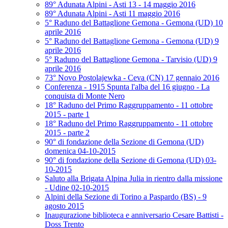
89° Adunata Alpini - Asti 13 - 14 maggio 2016
89° Adunata Alpini - Asti 11 maggio 2016
5° Raduno del Battaglione Gemona - Gemona (UD) 10
aprile 2016
5° Raduno del Battaglione Gemona - Gemona (UD) 9
aprile 2016
5° Raduno del Battaglione Gemona - Tarvisio (UD) 9
aprile 2016
73° Novo Postolajewka - Ceva (CN) 17 gennaio 2016
Conferenza - 1915 Spunta l'alba del 16 giugno - La
conquista di Monte Nero
18° Raduno del Primo Raggruppamento - 11 ottobre
2015 - parte 1
18° Raduno del Primo Raggruppamento - 11 ottobre
2015 - parte 2
90° di fondazione della Sezione di Gemona (UD)
domenica 04-10-2015
90° di fondazione della Sezione di Gemona (UD) 03-
10-2015
Saluto alla Brigata Alpina Julia in rientro dalla missione
- Udine 02-10-2015
Alpini della Sezione di Torino a Paspardo (BS) - 9
agosto 2015
Inaugurazione biblioteca e anniversario Cesare Battisti -
Doss Trento