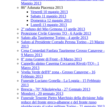
Maggio 2013
86° Adunata Piacenza 2013
Venerdì 10 maggio 2013
Sabato 11 maggio 2013
Domenica 12 maggio 2013
Lunedì 13 maggio 2013
2° raduno del Mio Gemona 13 aprile 2013
Protezione Civile Giaveno TO - 6 Aprile 2013
Saluto alla Taurinense Torino - 4 aprile 2013
Saluto al Presidente Corrado Perona Torino - 23 Marzo
2013
Cena Congedati Fanfara Taurinense Grosso Canavese -
9 Marzo 2013
8° zona Grange di Front - 8 Marzo 2013
Cappello alpino Caserma Ceccaroni Rivoli (TO) - 1
Marzo 2013
Veglia Verde dell'8° zona - Grosso Canavese - 16
Febbraio 2013
Funerale Luciano Gonella - La Loggia - 15 Febbraio
2013
Brescia - 70° Nikolajewka - 27 Gennaio 2013
Mondovì - 20 gennaio 2013
Funerale Tenente Pietro Marchisio della divisione Julia
reduce del fronte greco-albanese e del fronte russo
pluridecorato al valor militare Torino - 21 gennaio 2013