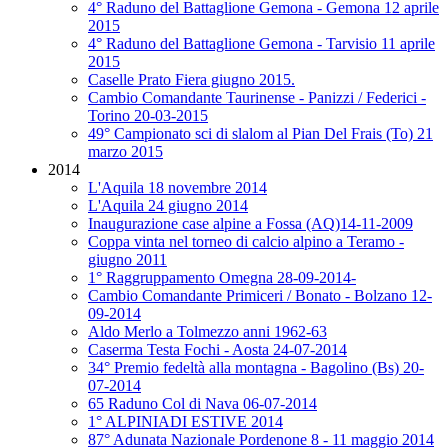
4° Raduno del Battaglione Gemona - Gemona 12 aprile
2015
4° Raduno del Battaglione Gemona - Tarvisio 11 aprile
2015
Caselle Prato Fiera giugno 2015.
Cambio Comandante Taurinense - Panizzi / Federici -
Torino 20-03-2015
49° Campionato sci di slalom al Pian Del Frais (To) 21
marzo 2015
2014
L'Aquila 18 novembre 2014
L'Aquila 24 giugno 2014
Inaugurazione case alpine a Fossa (AQ)14-11-2009
Coppa vinta nel torneo di calcio alpino a Teramo -
giugno 2011
1° Raggruppamento Omegna 28-09-2014-
Cambio Comandante Primiceri / Bonato - Bolzano 12-
09-2014
Aldo Merlo a Tolmezzo anni 1962-63
Caserma Testa Fochi - Aosta 24-07-2014
34° Premio fedeltà alla montagna - Bagolino (Bs) 20-
07-2014
65 Raduno Col di Nava 06-07-2014
1° ALPINIADI ESTIVE 2014
87° Adunata Nazionale Pordenone 8 - 11 maggio 2014