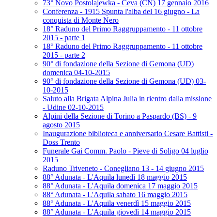
73° Novo Postolajewka - Ceva (CN) 17 gennaio 2016
Conferenza - 1915 Spunta l'alba del 16 giugno - La
conquista di Monte Nero
18° Raduno del Primo Raggruppamento - 11 ottobre
2015 - parte 1
18° Raduno del Primo Raggruppamento - 11 ottobre
2015 - parte 2
90° di fondazione della Sezione di Gemona (UD)
domenica 04-10-2015
90° di fondazione della Sezione di Gemona (UD) 03-
10-2015
Saluto alla Brigata Alpina Julia in rientro dalla missione
- Udine 02-10-2015
Alpini della Sezione di Torino a Paspardo (BS) - 9
agosto 2015
Inaugurazione biblioteca e anniversario Cesare Battisti -
Doss Trento
Funerale Gai Comm. Paolo - Pieve di Soligo 04 luglio
2015
Raduno Triveneto - Conegliano 13 - 14 giugno 2015
88° Adunata - L'Aquila lunedì 18 maggio 2015
88° Adunata - L'Aquila domenica 17 maggio 2015
88° Adunata - L'Aquila sabato 16 maggio 2015
88° Adunata - L'Aquila venerdì 15 maggio 2015
88° Adunata - L'Aquila giovedì 14 maggio 2015