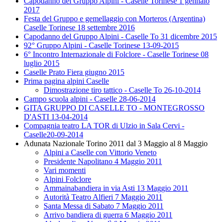
Capodanno del Gruppo Alpini - Caselle Torinese 1 gennaio
2017
Festa del Gruppo e gemellaggio con Morteros (Argentina)
Caselle Torinese 18 settembre 2016
Capodanno del Gruppo Alpini - Caselle To 31 dicembre 2015
92° Gruppo Alpini - Caselle Torinese 13-09-2015
6° Incontro Internazionale di Folclore - Caselle Torinese 08
luglio 2015
Caselle Prato Fiera giugno 2015
Prima pagina alpini Caselle
Dimostrazione tiro tattico - Caselle To 26-10-2014
Campo scuola alpini - Caselle 28-06-2014
GITA GRUPPO DI CASELLE TO - MONTEGROSSO
D'ASTI 13-04-2014
Compagnia teatro LA TOR di Ulzio in Sala Cervi -
Caselle20-09-2014
Adunata Nazionale Torino 2011 dal 3 Maggio al 8 Maggio
Alpini a Caselle con Vittorio Veneto
Presidente Napolitano 4 Maggio 2011
Vari momenti
Alpini Folclore
Ammainabandiera in via Asti 13 Maggio 2011
Autorità Teatro Alfieri 7 Maggio 2011
Santa Messa di Sabato 7 Maggio 2011
Arrivo bandiera di guerra 6 Maggio 2011