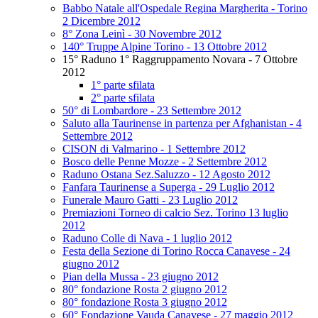
Babbo Natale all'Ospedale Regina Margherita - Torino
2 Dicembre 2012
8° Zona Leinì - 30 Novembre 2012
140° Truppe Alpine Torino - 13 Ottobre 2012
15° Raduno 1° Raggruppamento Novara - 7 Ottobre
2012
1° parte sfilata
2° parte sfilata
50° di Lombardore - 23 Settembre 2012
Saluto alla Taurinense in partenza per Afghanistan - 4
Settembre 2012
CISON di Valmarino - 1 Settembre 2012
Bosco delle Penne Mozze - 2 Settembre 2012
Raduno Ostana Sez.Saluzzo - 12 Agosto 2012
Fanfara Taurinense a Superga - 29 Luglio 2012
Funerale Mauro Gatti - 23 Luglio 2012
Premiazioni Torneo di calcio Sez. Torino 13 luglio
2012
Raduno Colle di Nava - 1 luglio 2012
Festa della Sezione di Torino Rocca Canavese - 24
giugno 2012
Pian della Mussa - 23 giugno 2012
80° fondazione Rosta 2 giugno 2012
80° fondazione Rosta 3 giugno 2012
60° Fondazione Vauda Canavese - 27 maggio 2012