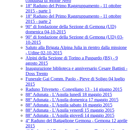
conquista di Monte Nero
18° Raduno del Primo Raggruppamento - 11 ottobre
2015 - parte 1
18° Raduno del Primo Raggruppamento - 11 ottobre
2015 - parte 2
90° di fondazione della Sezione di Gemona (UD)
domenica 04-10-2015
90° di fondazione della Sezione di Gemona (UD) 03-
10-2015
Saluto alla Brigata Alpina Julia in rientro dalla missione
- Udine 02-10-2015
Alpini della Sezione di Torino a Paspardo (BS) - 9
agosto 2015
Inaugurazione biblioteca e anniversario Cesare Battisti -
Doss Trento
Funerale Gai Comm. Paolo - Pieve di Soligo 04 luglio
2015
Raduno Triveneto - Conegliano 13 - 14 giugno 2015
88° Adunata - L'Aquila lunedì 18 maggio 2015
88° Adunata - L'Aquila domenica 17 maggio 2015
88° Adunata - L'Aquila sabato 16 maggio 2015
88° Adunata - L'Aquila venerdì 15 maggio 2015
88° Adunata - L'Aquila giovedì 14 maggio 2015
4° Raduno del Battaglione Gemona - Gemona 12 aprile
2015