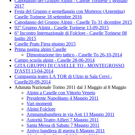
Capodanno del Gruppo Alpini - Caselle Torinese 1 gennaio
2017
Festa del Gruppo e gemellaggio con Morteros (Argentina)
Caselle Torinese 18 settembre 2016
Capodanno del Gruppo Alpini - Caselle To 31 dicembre 2015
92° Gruppo Alpini - Caselle Torinese 13-09-2015
6° Incontro Internazionale di Folclore - Caselle Torinese 08
luglio 2015
Caselle Prato Fiera giugno 2015
Prima pagina alpini Caselle
Dimostrazione tiro tattico - Caselle To 26-10-2014
Campo scuola alpini - Caselle 28-06-2014
GITA GRUPPO DI CASELLE TO - MONTEGROSSO
D'ASTI 13-04-2014
Compagnia teatro LA TOR di Ulzio in Sala Cervi -
Caselle20-09-2014
Adunata Nazionale Torino 2011 dal 3 Maggio al 8 Maggio
Alpini a Caselle con Vittorio Veneto
Presidente Napolitano 4 Maggio 2011
Vari momenti
Alpini Folclore
Ammainabandiera in via Asti 13 Maggio 2011
Autorità Teatro Alfieri 7 Maggio 2011
Santa Messa di Sabato 7 Maggio 2011
Arrivo bandiera di guerra 6 Maggio 2011