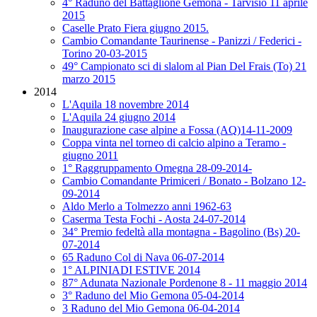
4° Raduno del Battaglione Gemona - Tarvisio 11 aprile
2015
Caselle Prato Fiera giugno 2015.
Cambio Comandante Taurinense - Panizzi / Federici -
Torino 20-03-2015
49° Campionato sci di slalom al Pian Del Frais (To) 21
marzo 2015
2014
L'Aquila 18 novembre 2014
L'Aquila 24 giugno 2014
Inaugurazione case alpine a Fossa (AQ)14-11-2009
Coppa vinta nel torneo di calcio alpino a Teramo -
giugno 2011
1° Raggruppamento Omegna 28-09-2014-
Cambio Comandante Primiceri / Bonato - Bolzano 12-
09-2014
Aldo Merlo a Tolmezzo anni 1962-63
Caserma Testa Fochi - Aosta 24-07-2014
34° Premio fedeltà alla montagna - Bagolino (Bs) 20-
07-2014
65 Raduno Col di Nava 06-07-2014
1° ALPINIADI ESTIVE 2014
87° Adunata Nazionale Pordenone 8 - 11 maggio 2014
3° Raduno del Mio Gemona 05-04-2014
3 Raduno del Mio Gemona 06-04-2014