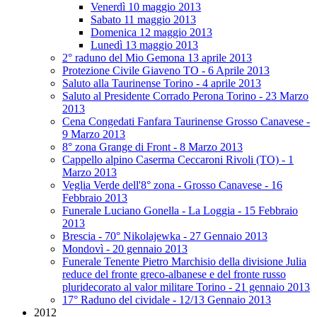
Venerdì 10 maggio 2013
Sabato 11 maggio 2013
Domenica 12 maggio 2013
Lunedì 13 maggio 2013
2° raduno del Mio Gemona 13 aprile 2013
Protezione Civile Giaveno TO - 6 Aprile 2013
Saluto alla Taurinense Torino - 4 aprile 2013
Saluto al Presidente Corrado Perona Torino - 23 Marzo
2013
Cena Congedati Fanfara Taurinense Grosso Canavese -
9 Marzo 2013
8° zona Grange di Front - 8 Marzo 2013
Cappello alpino Caserma Ceccaroni Rivoli (TO) - 1
Marzo 2013
Veglia Verde dell'8° zona - Grosso Canavese - 16
Febbraio 2013
Funerale Luciano Gonella - La Loggia - 15 Febbraio
2013
Brescia - 70° Nikolajewka - 27 Gennaio 2013
Mondovì - 20 gennaio 2013
Funerale Tenente Pietro Marchisio della divisione Julia
reduce del fronte greco-albanese e del fronte russo
pluridecorato al valor militare Torino - 21 gennaio 2013
17° Raduno del cividale - 12/13 Gennaio 2013
2012