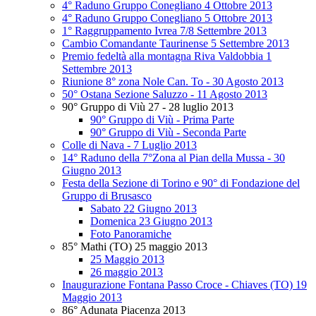
4° Raduno Gruppo Conegliano 4 Ottobre 2013
4° Raduno Gruppo Conegliano 5 Ottobre 2013
1° Raggruppamento Ivrea 7/8 Settembre 2013
Cambio Comandante Taurinense 5 Settembre 2013
Premio fedeltà alla montagna Riva Valdobbia 1
Settembre 2013
Riunione 8° zona Nole Can. To - 30 Agosto 2013
50° Ostana Sezione Saluzzo - 11 Agosto 2013
90° Gruppo di Viù 27 - 28 luglio 2013
90° Gruppo di Viù - Prima Parte
90° Gruppo di Viù - Seconda Parte
Colle di Nava - 7 Luglio 2013
14° Raduno della 7°Zona al Pian della Mussa - 30
Giugno 2013
Festa della Sezione di Torino e 90° di Fondazione del
Gruppo di Brusasco
Sabato 22 Giugno 2013
Domenica 23 Giugno 2013
Foto Panoramiche
85° Mathi (TO) 25 maggio 2013
25 Maggio 2013
26 maggio 2013
Inaugurazione Fontana Passo Croce - Chiaves (TO) 19
Maggio 2013
86° Adunata Piacenza 2013