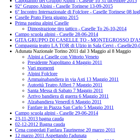
Capodanno del Gruppo Alpini - Caselle To 31 dicembre 2015
92° Gruppo Alpini - Caselle Torinese 13-09-2015
6° Incontro Internazionale di Folclore - Caselle Torinese 08 lug
Caselle Prato Fiera giugno 2015
Prima pagina alpini Caselle
Dimostrazione tiro tattico - Caselle To 26-10-2014
Campo scuola alpini - Caselle 28-06-2014
GITA GRUPPO DI CASELLE TO - MONTEGROSSO D'AST
Compagnia teatro LA TOR di Ulzio in Sala Cervi - Caselle20
Adunata Nazionale Torino 2011 dal 3 Maggio al 8 Maggio
Alpini a Caselle con Vittorio Veneto
Presidente Napolitano 4 Maggio 2011
Vari momenti
Alpini Folclore
Ammainabandiera in via Asti 13 Maggio 2011
Autorità Teatro Alfieri 7 Maggio 2011
Santa Messa di Sabato 7 Maggio 2011
Arrivo bandiera di guerra 6 Maggio 2011
Alzabandiera Venerdì 6 Maggio 2011
Fanfare in Piazza San Carlo 5 Maggio 2011
Campo scuola alpini - Caselle 29-06-2014
23-11-2013 bagna cauda
02-12-2012 Bagna cauda
Cena congedati Fanfara Taurinense 20 marzo 2011
12 marzo 2011 Aspettando l'adunata