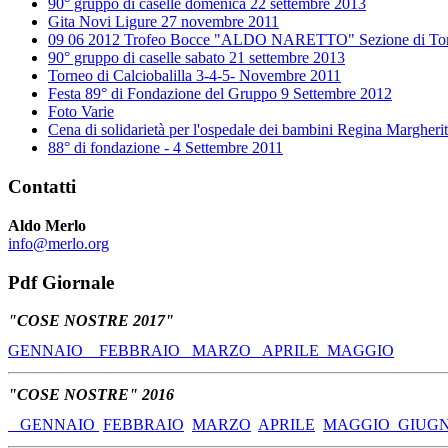
90° gruppo di caselle domenica 22 settembre 2013
Gita Novi Ligure 27 novembre 2011
09 06 2012 Trofeo Bocce "ALDO NARETTO" Sezione di To
90° gruppo di caselle sabato 21 settembre 2013
Torneo di Calciobalilla 3-4-5- Novembre 2011
Festa 89° di Fondazione del Gruppo 9 Settembre 2012
Foto Varie
Cena di solidarietà per l'ospedale dei bambini Regina Marghe
88° di fondazione - 4 Settembre 2011
Contatti
Aldo Merlo
info@merlo.org
Pdf Giornale
"COSE NOSTRE 2017"
GENNAIO
FEBBRAIO
MARZO
APRILE
MAGGIO
"COSE NOSTRE" 2016
GENNAIO
FEBBRAIO
MARZO
APRILE
MAGGIO
GIUG