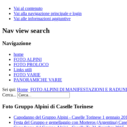
Vai al contenuto
Vai alla navigazione principale e login
Vai alle informazioni aggiuntive
Nav view search
Navigazione
home
FOTO ALPINI
FOTO PROLOCO
Links utili
FOTO VARIE
PANORAMICHE VARIE
Sei qui:
Home
FOTO ALPINI DI MANIFESTAZIONI E RADUNI
Cerca...
Foto Gruppo Alpini di Caselle Torinese
Capodanno del Gruppo Alpini - Caselle Torinese 1 gennaio 20
Festa del Gruppo e gemellaggio con Morteros (Argentina) Case