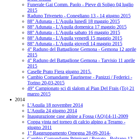
Funerale Gai Comm. Paolo - Pieve di Soligo 04 luglio
2015
Raduno Triveneto - Conegliano 13 - 14 giugno 2015
88° Adunata - L'Aquila lunedì 18 maggio 2015
88° Adunata - L'Aquila domenica 17 maggio 2015
88° Adunata - L'Aquila sabato 16 maggio 2015
88° Adunata - L'Aquila venerdì 15 maggio 2015
88° Adunata - L'Aquila giovedì 14 maggio 2015
4° Raduno del Battaglione Gemona - Gemona 12 aprile
2015
4° Raduno del Battaglione Gemona - Tarvisio 11 aprile
2015
Caselle Prato Fiera giugno 2015.
Cambio Comandante Taurinense - Panizzi / Federici -
Torino 20-03-2015
49° Campionato sci di slalom al Pian Del Frais (To) 21
marzo 2015
2014
L'Aquila 18 novembre 2014
L'Aquila 24 giugno 2014
Inaugurazione case alpine a Fossa (AQ)14-11-2009
Coppa vinta nel torneo di calcio alpino a Teramo -
giugno 2011
1° Raggruppamento Omegna 28-09-2014-
Cambio Comandante Primiceri / Bonato - Bolzano 12-