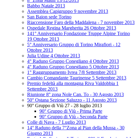
8° Zona Mathi 13/12/2013
Babbo Natale 2013
Assemblea Capigruppo 9 novembre 2013
San Baion sede Torino
Riaccensione Faro della Maddalena - 7 novembre 2013
Ospedale Regina Margherita 26 Ottobre 2013
141° Anniversario Fondazione Truppe Alpine Torino
19 Ottobre 2013
5° Anniversario Gruppo di Torino Mirafiori - 12
Ottobre 2013
Julia Udine 4 Ottobre 2013
4° Raduno Gruppo Conegliano 4 Ottobre 2013
4° Raduno Gruppo Conegliano 5 Ottobre 2013
1° Raggruppamento Ivrea 7/8 Settembre 2013
Cambio Comandante Taurinense 5 Settembre 2013
Premio fedeltà alla montagna Riva Valdobbia 1
Settembre 2013
Riunione 8° zona Nole Can. To - 30 Agosto 2013
50° Ostana Sezione Saluzzo - 11 Agosto 2013
90° Gruppo di Viù 27 - 28 luglio 2013
90° Gruppo di Viù - Prima Parte
90° Gruppo di Viù - Seconda Parte
Colle di Nava - 7 Luglio 2013
14° Raduno della 7°Zona al Pian della Mussa - 30
Giugno 2013