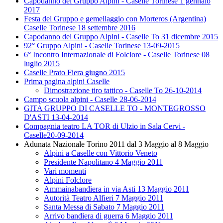
Capodanno del Gruppo Alpini - Caselle Torinese 1 gennaio
2017
Festa del Gruppo e gemellaggio con Morteros (Argentina)
Caselle Torinese 18 settembre 2016
Capodanno del Gruppo Alpini - Caselle To 31 dicembre 2015
92° Gruppo Alpini - Caselle Torinese 13-09-2015
6° Incontro Internazionale di Folclore - Caselle Torinese 08
luglio 2015
Caselle Prato Fiera giugno 2015
Prima pagina alpini Caselle
Dimostrazione tiro tattico - Caselle To 26-10-2014
Campo scuola alpini - Caselle 28-06-2014
GITA GRUPPO DI CASELLE TO - MONTEGROSSO
D'ASTI 13-04-2014
Compagnia teatro LA TOR di Ulzio in Sala Cervi -
Caselle20-09-2014
Adunata Nazionale Torino 2011 dal 3 Maggio al 8 Maggio
Alpini a Caselle con Vittorio Veneto
Presidente Napolitano 4 Maggio 2011
Vari momenti
Alpini Folclore
Ammainabandiera in via Asti 13 Maggio 2011
Autorità Teatro Alfieri 7 Maggio 2011
Santa Messa di Sabato 7 Maggio 2011
Arrivo bandiera di guerra 6 Maggio 2011