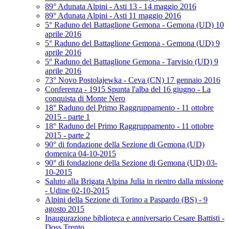
89° Adunata Alpini - Asti 13 - 14 maggio 2016
89° Adunata Alpini - Asti 11 maggio 2016
5° Raduno del Battaglione Gemona - Gemona (UD) 10
aprile 2016
5° Raduno del Battaglione Gemona - Gemona (UD) 9
aprile 2016
5° Raduno del Battaglione Gemona - Tarvisio (UD) 9
aprile 2016
73° Novo Postolajewka - Ceva (CN) 17 gennaio 2016
Conferenza - 1915 Spunta l'alba del 16 giugno - La
conquista di Monte Nero
18° Raduno del Primo Raggruppamento - 11 ottobre
2015 - parte 1
18° Raduno del Primo Raggruppamento - 11 ottobre
2015 - parte 2
90° di fondazione della Sezione di Gemona (UD)
domenica 04-10-2015
90° di fondazione della Sezione di Gemona (UD) 03-
10-2015
Saluto alla Brigata Alpina Julia in rientro dalla missione
- Udine 02-10-2015
Alpini della Sezione di Torino a Paspardo (BS) - 9
agosto 2015
Inaugurazione biblioteca e anniversario Cesare Battisti -
Doss Trento