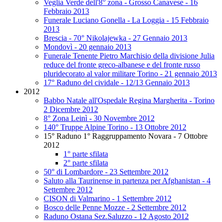
Veglia Verde dell'8° zona - Grosso Canavese - 16
Febbraio 2013
Funerale Luciano Gonella - La Loggia - 15 Febbraio
2013
Brescia - 70° Nikolajewka - 27 Gennaio 2013
Mondovì - 20 gennaio 2013
Funerale Tenente Pietro Marchisio della divisione Julia
reduce del fronte greco-albanese e del fronte russo
pluridecorato al valor militare Torino - 21 gennaio 2013
17° Raduno del cividale - 12/13 Gennaio 2013
2012
Babbo Natale all'Ospedale Regina Margherita - Torino
2 Dicembre 2012
8° Zona Leinì - 30 Novembre 2012
140° Truppe Alpine Torino - 13 Ottobre 2012
15° Raduno 1° Raggruppamento Novara - 7 Ottobre
2012
1° parte sfilata
2° parte sfilata
50° di Lombardore - 23 Settembre 2012
Saluto alla Taurinense in partenza per Afghanistan - 4
Settembre 2012
CISON di Valmarino - 1 Settembre 2012
Bosco delle Penne Mozze - 2 Settembre 2012
Raduno Ostana Sez.Saluzzo - 12 Agosto 2012