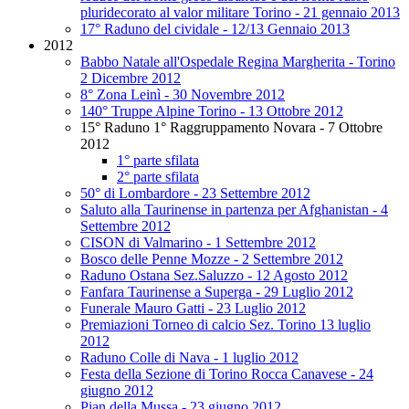
pluridecorato al valor militare Torino - 21 gennaio 2013
17° Raduno del cividale - 12/13 Gennaio 2013
2012
Babbo Natale all'Ospedale Regina Margherita - Torino
2 Dicembre 2012
8° Zona Leinì - 30 Novembre 2012
140° Truppe Alpine Torino - 13 Ottobre 2012
15° Raduno 1° Raggruppamento Novara - 7 Ottobre
2012
1° parte sfilata
2° parte sfilata
50° di Lombardore - 23 Settembre 2012
Saluto alla Taurinense in partenza per Afghanistan - 4
Settembre 2012
CISON di Valmarino - 1 Settembre 2012
Bosco delle Penne Mozze - 2 Settembre 2012
Raduno Ostana Sez.Saluzzo - 12 Agosto 2012
Fanfara Taurinense a Superga - 29 Luglio 2012
Funerale Mauro Gatti - 23 Luglio 2012
Premiazioni Torneo di calcio Sez. Torino 13 luglio
2012
Raduno Colle di Nava - 1 luglio 2012
Festa della Sezione di Torino Rocca Canavese - 24
giugno 2012
Pian della Mussa - 23 giugno 2012