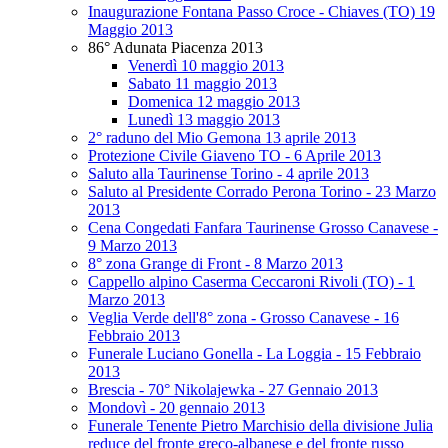
Inaugurazione Fontana Passo Croce - Chiaves (TO) 19
Maggio 2013
86° Adunata Piacenza 2013
Venerdì 10 maggio 2013
Sabato 11 maggio 2013
Domenica 12 maggio 2013
Lunedì 13 maggio 2013
2° raduno del Mio Gemona 13 aprile 2013
Protezione Civile Giaveno TO - 6 Aprile 2013
Saluto alla Taurinense Torino - 4 aprile 2013
Saluto al Presidente Corrado Perona Torino - 23 Marzo
2013
Cena Congedati Fanfara Taurinense Grosso Canavese -
9 Marzo 2013
8° zona Grange di Front - 8 Marzo 2013
Cappello alpino Caserma Ceccaroni Rivoli (TO) - 1
Marzo 2013
Veglia Verde dell'8° zona - Grosso Canavese - 16
Febbraio 2013
Funerale Luciano Gonella - La Loggia - 15 Febbraio
2013
Brescia - 70° Nikolajewka - 27 Gennaio 2013
Mondovì - 20 gennaio 2013
Funerale Tenente Pietro Marchisio della divisione Julia
reduce del fronte greco-albanese e del fronte russo