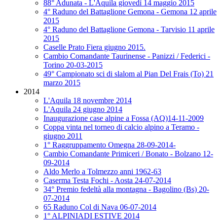
88° Adunata - L'Aquila giovedì 14 maggio 2015
4° Raduno del Battaglione Gemona - Gemona 12 aprile
2015
4° Raduno del Battaglione Gemona - Tarvisio 11 aprile
2015
Caselle Prato Fiera giugno 2015.
Cambio Comandante Taurinense - Panizzi / Federici -
Torino 20-03-2015
49° Campionato sci di slalom al Pian Del Frais (To) 21
marzo 2015
2014
L'Aquila 18 novembre 2014
L'Aquila 24 giugno 2014
Inaugurazione case alpine a Fossa (AQ)14-11-2009
Coppa vinta nel torneo di calcio alpino a Teramo -
giugno 2011
1° Raggruppamento Omegna 28-09-2014-
Cambio Comandante Primiceri / Bonato - Bolzano 12-
09-2014
Aldo Merlo a Tolmezzo anni 1962-63
Caserma Testa Fochi - Aosta 24-07-2014
34° Premio fedeltà alla montagna - Bagolino (Bs) 20-
07-2014
65 Raduno Col di Nava 06-07-2014
1° ALPINIADI ESTIVE 2014