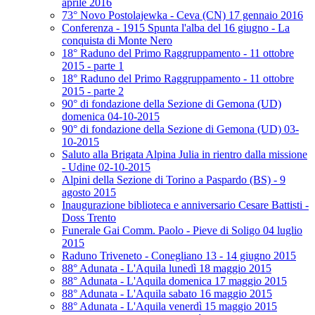
aprile 2016
73° Novo Postolajewka - Ceva (CN) 17 gennaio 2016
Conferenza - 1915 Spunta l'alba del 16 giugno - La
conquista di Monte Nero
18° Raduno del Primo Raggruppamento - 11 ottobre
2015 - parte 1
18° Raduno del Primo Raggruppamento - 11 ottobre
2015 - parte 2
90° di fondazione della Sezione di Gemona (UD)
domenica 04-10-2015
90° di fondazione della Sezione di Gemona (UD) 03-
10-2015
Saluto alla Brigata Alpina Julia in rientro dalla missione
- Udine 02-10-2015
Alpini della Sezione di Torino a Paspardo (BS) - 9
agosto 2015
Inaugurazione biblioteca e anniversario Cesare Battisti -
Doss Trento
Funerale Gai Comm. Paolo - Pieve di Soligo 04 luglio
2015
Raduno Triveneto - Conegliano 13 - 14 giugno 2015
88° Adunata - L'Aquila lunedì 18 maggio 2015
88° Adunata - L'Aquila domenica 17 maggio 2015
88° Adunata - L'Aquila sabato 16 maggio 2015
88° Adunata - L'Aquila venerdì 15 maggio 2015