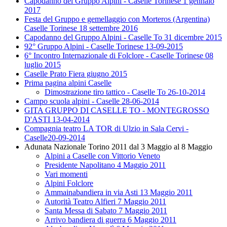
Capodanno del Gruppo Alpini - Caselle Torinese 1 gennaio
2017
Festa del Gruppo e gemellaggio con Morteros (Argentina)
Caselle Torinese 18 settembre 2016
Capodanno del Gruppo Alpini - Caselle To 31 dicembre 2015
92° Gruppo Alpini - Caselle Torinese 13-09-2015
6° Incontro Internazionale di Folclore - Caselle Torinese 08
luglio 2015
Caselle Prato Fiera giugno 2015
Prima pagina alpini Caselle
Dimostrazione tiro tattico - Caselle To 26-10-2014
Campo scuola alpini - Caselle 28-06-2014
GITA GRUPPO DI CASELLE TO - MONTEGROSSO
D'ASTI 13-04-2014
Compagnia teatro LA TOR di Ulzio in Sala Cervi -
Caselle20-09-2014
Adunata Nazionale Torino 2011 dal 3 Maggio al 8 Maggio
Alpini a Caselle con Vittorio Veneto
Presidente Napolitano 4 Maggio 2011
Vari momenti
Alpini Folclore
Ammainabandiera in via Asti 13 Maggio 2011
Autorità Teatro Alfieri 7 Maggio 2011
Santa Messa di Sabato 7 Maggio 2011
Arrivo bandiera di guerra 6 Maggio 2011